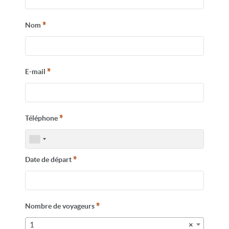
Départs garantis
enf
*
Nom
Peut-on encore voyager
sereinement aujourd’hui ?
*
E-mail
CONTACTEZ-NOUS
*
Téléphone
*
Date de départ
*
Nombre de voyageurs
1
×