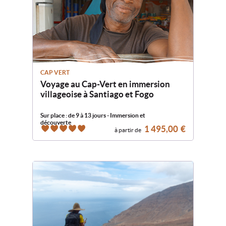
Vietnam
Ouv
Conseils d’experts
le
men
CAP VERT
Ouv
Infos et actus
Voyage au Cap-Vert en immersion
enf
le
villageoise à Santiago et Fogo
men
Ouv
Voyages à découvrir
enf
le
Sur place : de 9 à 13 jours - Immersion et
découverte
men
1 495,00
€
à partir de
5
Départs garantis
enf
5
Peut-on encore voyager
sereinement aujourd’hui ?
CONTACTEZ-NOUS