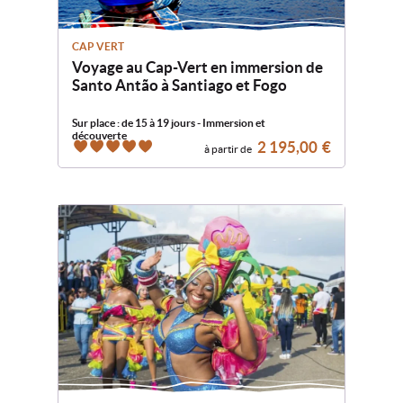
CAP VERT
Voyage au Cap-Vert en immersion de
Santo Antão à Santiago et Fogo
Sur place : de 15 à 19 jours - Immersion et
découverte
2 195,00
€
à partir de
5
5