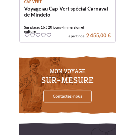
CAP VERT
Voyage au Cap-Vert spécial Carnaval
de Mindelo
Sur place : 16 à 20 jours - Immersion et
culture
2 455,00
€
à partir de
0
5
MON VOYAGE
SUR-MESURE
Contactez-nous