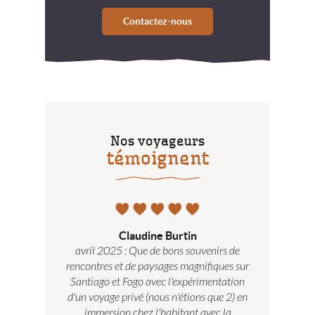
Contactez-nous
Nos voyageurs
témoignent
5
Claudine Burtin
5
avril 2025 : Que de bons souvenirs de
Rentrée du 
rencontres et de paysages magnifiques sur
continue de m
Santiago et Fogo avec l'expérimentation
et mon coe
d'un voyage privé (nous n'étions que 2) en
exceptionn
immersion chez l'habitant avec la
Rencontres da