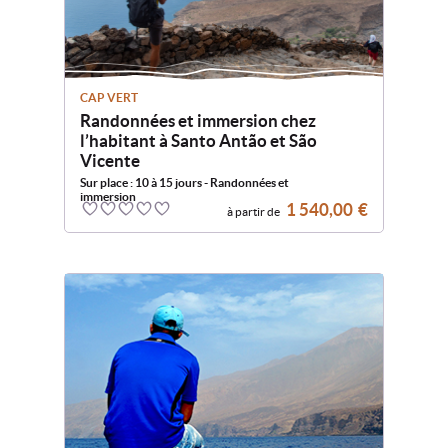
CAP VERT
Randonnées et immersion chez
l’habitant à Santo Antão et São
Vicente
Sur place : 10 à 15 jours - Randonnées et
immersion
1 540,00
€
à partir de
0
5