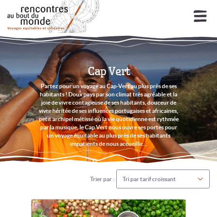
Aller
Aller
à
au
la
contenu
navigation
Mon espace
Chercher un voyage
Cap Vert
Ouv
Notre éthique
Partez pour un voyage au Cap-Vert au plus près de ses
le
habitants ! Doux pays par son climat très agréable et la
joie de vivre contagieuse de ses habitants, douceur de
men
Ouv
Nos destinations
vivre héritée de ses influences portugaises et africaines,
enf
le
petit archipel métissé où la vie quotidienne est rythmée
par la musique, le Cap Vert nous ouvre ses portes pour
men
Cambodge
un voyage équitable au plus près de ses habitants
enf
impatients de nous accueillir...
Cap Vert
Trier par :
Colombie
Cuba