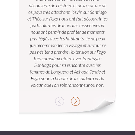
découverte de l'histoire et de la culture de
chemins esca
ce pays très attachant. Kevin sur Santiago
roches noi
et Théo sur Fogo nous ont fait découvrir les
antao), de p
particularités de leurs iles respectives et
santiago)
nous ont permis de profiter de moments
volcaniques (
privilégiés avec les habitants. Je ne peux
accueil chal
que recommander ce voyage et surtout ne
musique. Il 
pas hésiter à prendre l'extension sur Fogo
paysage e
très complémentaire avec Santiago :
habitants 
Santiago pour sa rencontre avec les
femmes de Longuera et Achada Tende et
Fogo pour la beauté de la caldeira et du
volcan que l'on soit randonneur ou non.