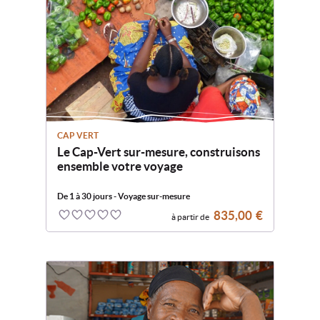
Inde
Indonésie
Italie
CAP VERT
Kirghizistan
Le Cap-Vert sur-mesure, construisons
ensemble votre voyage
Mongolie
De 1 à 30 jours - Voyage sur-mesure
835,00
€
à partir de
0
Népal
5
Pérou
Sri Lanka