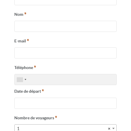
Départs garantis
enf
*
Nom
Peut-on encore voyager
sereinement aujourd’hui ?
*
E-mail
CONTACTEZ-NOUS
*
Téléphone
*
Date de départ
*
Nombre de voyageurs
1
×