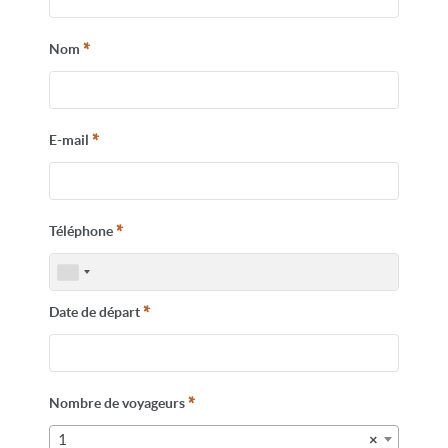
Départs garantis
enf
*
Nom
Peut-on encore voyager
sereinement aujourd’hui ?
*
E-mail
CONTACTEZ-NOUS
*
Téléphone
*
Date de départ
*
Nombre de voyageurs
1
×