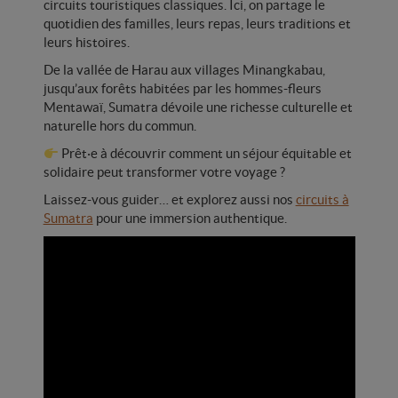
Départs garantis
circuits touristiques classiques. Ici, on partage le
enf
quotidien des familles, leurs repas, leurs traditions et
leurs histoires.
Peut-on encore voyager
De la vallée de Harau aux villages Minangkabau,
sereinement aujourd’hui ?
jusqu’aux forêts habitées par les hommes-fleurs
Mentawaï, Sumatra dévoile une richesse culturelle et
naturelle hors du commun.
CONTACTEZ-NOUS
Prêt·e à découvrir comment un séjour équitable et
solidaire peut transformer votre voyage ?
Laissez-vous guider… et explorez aussi nos
circuits à
Sumatra
pour une immersion authentique.