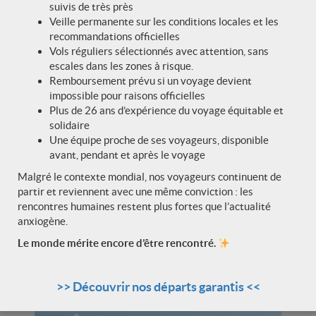
suivis de très près
Veille permanente sur les conditions locales et les
recommandations officielles
Vols réguliers sélectionnés avec attention, sans
escales dans les zones à risque.
Remboursement prévu si un voyage devient
Activités douces et farniente
impossible pour raisons officielles
Plus de 26 ans d’expérience du voyage équitable et
Snorkeling dans les eaux claires, balades en canoë
solidaire
traditionnel, baignade, volley-ball avec l’équipe locale
Une équipe proche de ses voyageurs, disponible
ou simple sieste sous les cocotiers… chacun vit à son
avant, pendant et après le voyage
rythme.
Malgré le contexte mondial, nos voyageurs continuent de
Les plus curieux peuvent aussi observer la faune
partir et reviennent avec une même conviction : les
sauvage environnante : singes, oiseaux colorés ou
rencontres humaines restent plus fortes que l’actualité
même des porcs-épics à la tombée de la nuit. Ici, le
anxiogène.
temps s’écoule lentement, au gré des marées et des
envies.
Le monde mérite encore d’être rencontré.
Engagement avec une association locale
>> Découvrir nos départs garantis <<