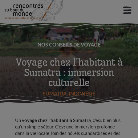
Aller
Aller
à
au
la
contenu
navigation
Mon espace
Chercher un voyage
NOS CONSEILS DE VOYAGE
Ouv
Notre éthique
le
Voyage chez l’habitant à
men
Ouv
Sumatra : immersion
Nos destinations
enf
le
culturelle
men
Ouv
Conseils d’experts
enf
le
SUMATRA, INDONÉSIE
men
Ouv
Infos et actus
enf
le
men
Ouv
Un
voyage chez l’habitant à Sumatra
, c’est bien plus
Voyages à découvrir
enf
le
qu’un simple séjour. C’est une immersion profonde
dans la vie locale, loin des hôtels standardisés et des
men