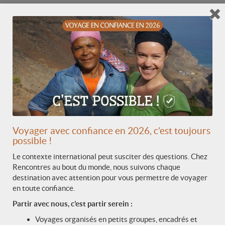
Un écolodge au bord de mer : un cadre
naturel préservé
Après l’immersion dans la jungle et les villages, place
à une parenthèse de détente.
Un
écolodge en bord d’océan Indien
, adossé à la
forêt tropicale, offre un cadre idéal pour souffler.Ici,
quelques bungalows construits en matériaux locaux
se fondent dans le paysage, entre plage sauvage,
collines verdoyantes et chants des oiseaux.
C’est l’endroit rêvé pour se déconnecter et savourer
Voyager avec confiance en 2026, c’est toujours
le calme après l’intensité du voyage.
possible !
Le contexte international peut susciter des questions. Chez
Rencontres au bout du monde, nous suivons chaque
destination avec attention pour vous permettre de voyager
en toute confiance.
Partir avec nous, c’est partir serein :
Voyages organisés en petits groupes, encadrés et