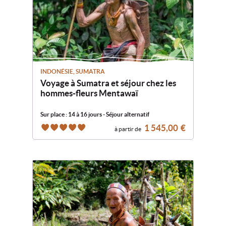
INDONÉSIE, SUMATRA
Voyage à Sumatra et séjour chez les
hommes-fleurs Mentawaï
Sur place : 14 à 16 jours - Séjour alternatif
1 545,00
€
à partir de
5
5