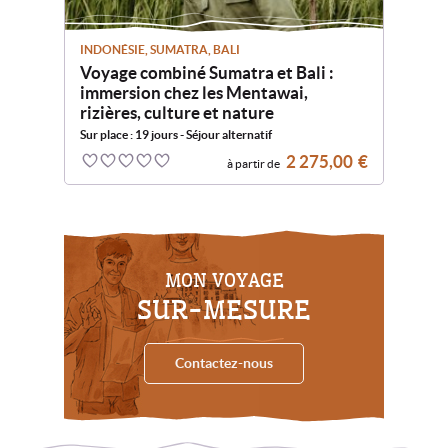
INDONÉSIE, SUMATRA, BALI
Voyage combiné Sumatra et Bali :
immersion chez les Mentawai,
rizières, culture et nature
Sur place : 19 jours - Séjour alternatif
2 275,00
€
à partir de
0
5
MON VOYAGE
SUR-MESURE
Contactez-nous