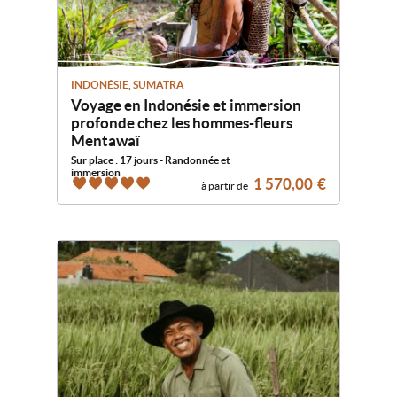
INDONÉSIE, SUMATRA
Voyage en Indonésie et immersion
profonde chez les hommes-fleurs
Mentawaï
Sur place : 17 jours - Randonnée et
immersion
1 570,00
€
à partir de
5
5