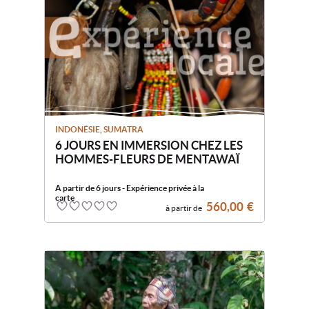
Départs garantis
enf
Peut-on encore voyager
sereinement aujourd’hui ?
CONTACTEZ-NOUS
INDONÉSIE, SUMATRA
6 JOURS EN IMMERSION CHEZ LES
HOMMES-FLEURS DE MENTAWAÏ
A partir de 6 jours - Expérience privée à la
carte
560,00
€
à partir de
0
5