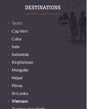
DESTINATIONS
Toutes
Cap Vert
Cuba
Inde
Indonésie
Kirghizistan
Mongolie
Népal
Pérou
Sri Lanka
Vietnam
Zanskar et Ladakh