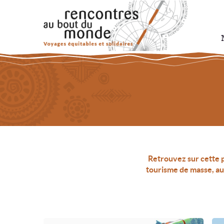
Aller
Aller
à
au
la
contenu
navigation
Retrouvez sur cette p
tourisme de masse, au 