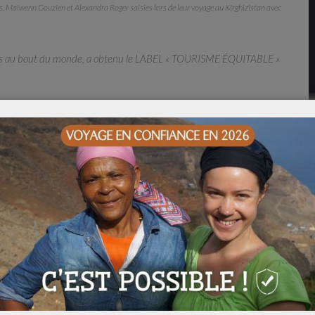
, Maïwenn Gouzien et Alexandra Roger saisies lors de leur voyage au Kirghizistan avec
s au bout du monde, a obtenu le LABEL
« TOURISME ÉQUITABLE »
izistan 100% sur-mesure
d’Asie Centrale !
si accueillant et attachant ?
e. Comment souhaitez-vous profiter pleinement de ce décor
envies ?
 sur-mesure au Kirghizistan dès maintenant en cliquant ici.
quelques inspirations de voyages, des idées d’étapes et
ns le respect de nos hôtes afin de vous aider à imaginer votre
re, mais également un voyage équitable et solidaire,