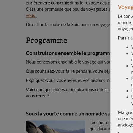
entièrement construit dans le respect des populations e
Voyage
C’est une promesse que peu de voyagistes sont en mesu
vous.
Le cont
monde, 
Direction la route de la Soie pour un voyage unique et 
voyager
Partir a
Programme
Construisons ensemble le programme de votr
o
Nous concevons ensemble le voyage qui vous appartien
Que souhaitez-vous faire pendant votre séjour ?
Expliquez-vous vos envies et vos besoins, nous nous ch
o
Voici quelques idées et inspirations ci-dessous. Vous êtes
vous tente ?
Malgré 
Sous la yourte comme un nomade sur les rives
une mêm
Toucher du doigt l’es
anxiogè
qui, durant l’été, quit