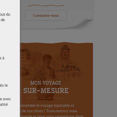
out du
Contactez-nous
 de
s à
MON VOYAGE
ès le
SUR-MESURE
nt avec
alité
Créons ensemble le voyage équitable et
solidaire de vos rêves ! Transmettez-nous
votre demande et nous vous répondrons dans