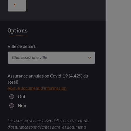
quantité
de
Le
Kirghizistan
sur-
Options
mesure,
construisons
ensemble
Ville de départ :
votre
voyage
Assurance annulation Covid-19 (4,42% du
total)
Voir le document d’information
Oui
Non
Les caractéristiques essentielles de ces contrats
d’assurance sont décrites dans les documents