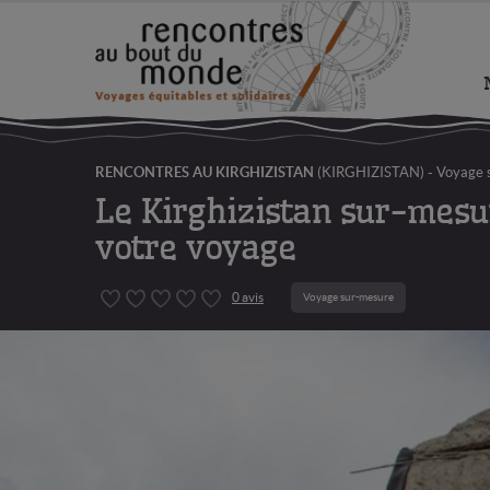
Aller
Aller
à
au
la
contenu
navigation
RENCONTRES AU KIRGHIZISTAN
(KIRGHIZISTAN)
-
Voyage 
Le Kirghizistan sur-mesu
votre voyage
0
0 avis
Voyage sur-mesure
5