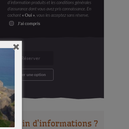
d’information produits et les conditions générales
d’assurance dont vous avez pris connaissance. En
« Oui »
cochant
, vous les acceptez sans réserve.
J’ai compris
Réserver
Poser une option
Besoin d'informations ?