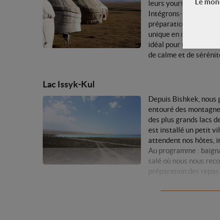
Le mond
leurs yourtes sur les r
Intégrons-nous dans le
préparation du fromag
unique en randonnant a
idéal pour un pique-ni
de calme et de sérénit
Lac Issyk-Kul
Depuis Bishkek, nous p
entouré des montagnes
des plus grands lacs d
est installé un petit v
attendent nos hôtes, i
Au programme : baignad
salé où nous nous reco
préparation des repas 
yourtes.
Bishkek