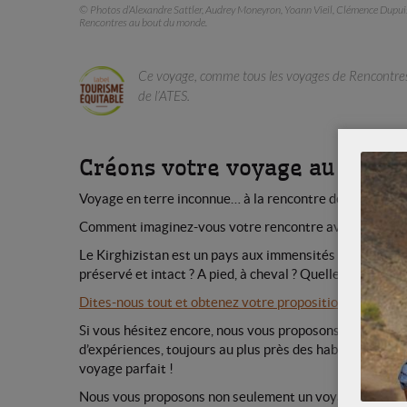
© Photos d’Alexandre Sattler, Audrey Moneyron, Yoann Vieil
, Clémence Dupuis
Rencontres au bout du monde.
Ce v
oyage, comme tous les voyages de Rencontre
de l’ATES.
Créons votre voyage au Kirgh
Voyage en terre inconnue… à la rencontre des nomades 
Comment imaginez-vous votre rencontre avec ce peuple 
Le Kirghizistan est un pays aux immensités sans limit
préservé et intact ? A pied, à cheval ? Quelles sont vos 
Dites-nous tout et obtenez votre proposition de voyage
Si vous hésitez encore, nous vous proposons ci-dessous 
d’expériences, toujours au plus près des habitants et da
voyage parfait !
Nous vous proposons non seulement un voyage sur-mesu