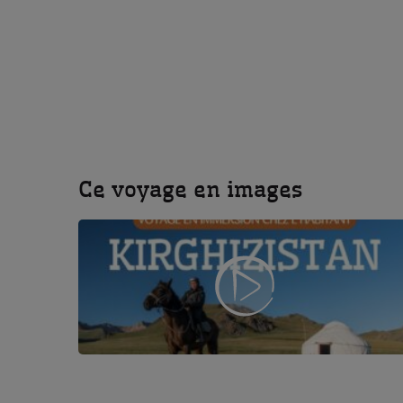
Capitale du pays, Bish
l'ère soviétique, visi
Possibilité pour ceux 
traditionnel.
Kum Dobo, visite d'une coopérative de femm
Ce voyage en images
Découverte du village 
la coopérative d'artis
Rencontres au bout du
"shyrdak" et "ala kiyi
Kochkor, visite d'un marché aux bestiaux
Une expérience étonnan
bestiaux traditionnel.