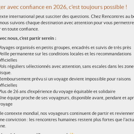
t des lieux visités, dans les principes du commerce équitable.
r avec confiance en 2026, c’est toujours possible !
re de respecter.
Nous serons ravis d’échanger à ce sujet avec
exte international peut susciter des questions. Chez Rencontres au b
nous suivons chaque destination avec attention pour vous permettre
hors du commun !
 en toute confiance.
vec nous, c’est partir serein :
Voyages organisés en petits groupes, encadrés et suivis de très près
e voyage sur-mesure
Veille permanente sur les conditions locales et les recommandations
fficielles
t !
Vols réguliers sélectionnés avec attention, sans escales dans les zone
risque.
Remboursement prévu si un voyage devient impossible pour raisons
argerons de vous créer un voyage entièrement personnalisé :)
fficielles
 totalement libres de les choisir, ou non... Alors, qu'est-ce qui
Plus de 26 ans d’expérience du voyage équitable et solidaire
Une équipe proche de ses voyageurs, disponible avant, pendant et apr
voyage
le contexte mondial, nos voyageurs continuent de partir et revienne
 du lac Son-Kul
e conviction : les rencontres humaines restent plus fortes que l’actu
prit nomade… Partageons quelques jours de vie avec nos hôtes
ne.
tent leurs villages typiques et montent en altitude pour installer