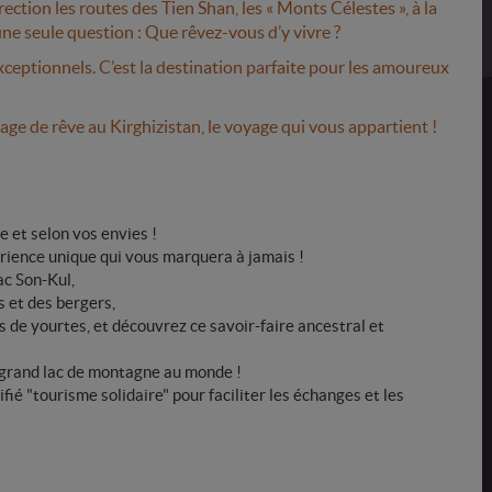
ction les routes des Tien Shan, les « Monts Célestes », à la
ne seule question : Que rêvez-vous d’y vivre ?
xceptionnels. C’est la destination parfaite pour les amoureux
ge de rêve au Kirghizistan, le voyage qui vous appartient !
 et selon vos envies !
érience unique qui vous marquera à jamais !
ac Son-Kul,
s et des bergers,
s de yourtes, et découvrez ce savoir-faire ancestral et
s grand lac de montagne au monde !
é "tourisme solidaire" pour faciliter les échanges et les