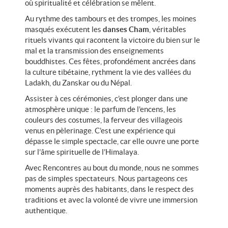
Départs garantis
où spiritualité et célébration se mêlent.
enf
Au rythme des tambours et des trompes, les moines
Peut-on encore voyager
masqués exécutent les
danses Cham
, véritables
rituels vivants qui racontent la victoire du bien sur le
sereinement aujourd’hui ?
mal et la transmission des enseignements
bouddhistes. Ces fêtes, profondément ancrées dans
la culture tibétaine, rythment la vie des vallées du
CONTACTEZ-NOUS
Ladakh, du Zanskar ou du Népal.
Assister à ces cérémonies, c’est plonger dans une
atmosphère unique : le parfum de l’encens, les
couleurs des costumes, la ferveur des villageois
venus en pèlerinage. C’est une expérience qui
dépasse le simple spectacle, car elle ouvre une porte
sur l’âme spirituelle de l’Himalaya.
Avec Rencontres au bout du monde, nous ne sommes
pas de simples spectateurs. Nous partageons ces
moments auprès des habitants, dans le respect des
traditions et avec la volonté de vivre une immersion
authentique.