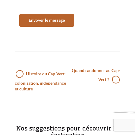
Envoyer le message
Navigation
Article
Article
Quand randonner au Cap-
Histoire du Cap-Vert :
précédent :
suivant :
de
Vert ?
colonisation, indépendance
l’article
et culture
Nos suggestions pour découvrir la