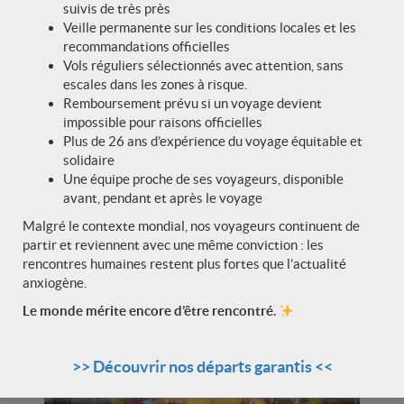
suivis de très près
Veille permanente sur les conditions locales et les
recommandations officielles
Vols réguliers sélectionnés avec attention, sans
escales dans les zones à risque.
Le monastère de Mune
Remboursement prévu si un voyage devient
impossible pour raisons officielles
Petit monastère Gelugpa entouré de maisons
Plus de 26 ans d’expérience du voyage équitable et
monastiques, Mune est dédié à
Maitreya
, le Bouddha
solidaire
du futur. Sa salle de prière colorée et sa bibliothèque
Une équipe proche de ses voyageurs, disponible
témoignent de la vitalité spirituelle de la vallée,
avant, pendant et après le voyage
même dans les établissements les plus modestes.
Malgré le contexte mondial, nos voyageurs continuent de
partir et reviennent avec une même conviction : les
rencontres humaines restent plus fortes que l’actualité
anxiogène.
Le monde mérite encore d’être rencontré.
>> Découvrir nos départs garantis <<