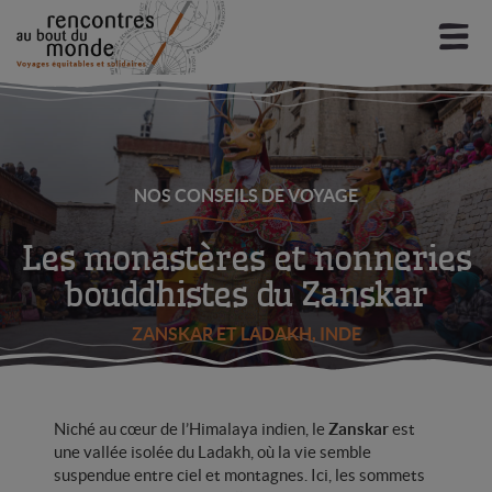
Aller
Aller
à
au
la
contenu
navigation
Mon espace
Chercher un voyage
Ouv
Notre éthique
NOS CONSEILS DE VOYAGE
le
men
Ouv
Les monastères et nonneries
Nos destinations
enf
le
bouddhistes du Zanskar
men
Ouv
Conseils d’experts
enf
le
ZANSKAR ET LADAKH, INDE
men
Ouv
Infos et actus
enf
le
men
Ouv
Niché au cœur de l’Himalaya indien, le
Zanskar
est
Voyages à découvrir
enf
le
une vallée isolée du Ladakh, où la vie semble
suspendue entre ciel et montagnes. Ici, les sommets
men