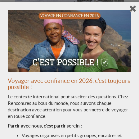
Le monastère de Bardan
Construit sur un éperon rocheux dominant la rivière
Lungnak, Bardan appartient à l’école Drukpa Kagyu.
Fondé au XVIIᵉ siècle, il se distingue par son moulin à
prières monumental et ses statues de Shabdrung
Ngawang Namgyal, figure spirituelle majeure du
Bhoutan.
Voyager avec confiance en 2026, c’est toujours
possible !
Le contexte international peut susciter des questions. Chez
Rencontres au bout du monde, nous suivons chaque
destination avec attention pour vous permettre de voyager
en toute confiance.
Partir avec nous, c’est partir serein :
Voyages organisés en petits groupes, encadrés et