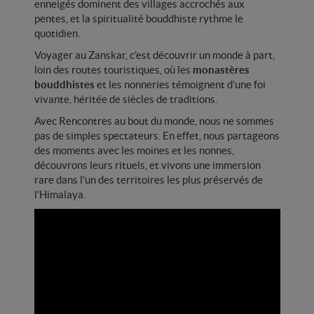
Départs garantis
enneigés dominent des villages accrochés aux
enf
pentes, et la spiritualité bouddhiste rythme le
quotidien.
Peut-on encore voyager
Voyager au Zanskar, c’est découvrir un monde à part,
sereinement aujourd’hui ?
loin des routes touristiques, où les
monastères
bouddhistes
et les nonneries témoignent d’une foi
vivante, héritée de siècles de traditions.
CONTACTEZ-NOUS
Avec Rencontres au bout du monde, nous ne sommes
pas de simples spectateurs. En effet, nous partageons
des moments avec les moines et les nonnes,
découvrons leurs rituels, et vivons une immersion
rare dans l’un des territoires les plus préservés de
l’Himalaya.